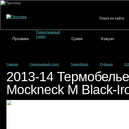
Горнолыжный
спорт
Пуховики
Сумки
Кэжуал
Главная
Горнолыжный спорт
Термобелье
Рубашки
20
2013-14 Термобелье 
Mockneck M Black-Ir