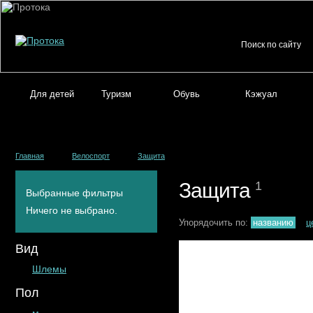
Для детей
Туризм
Обувь
Кэжуал
Главная
Велоспорт
Защита
Защита
1
Выбранные фильтры
Ничего не выбрано.
Упорядочить по:
названию
ц
Вид
Шлемы
Пол