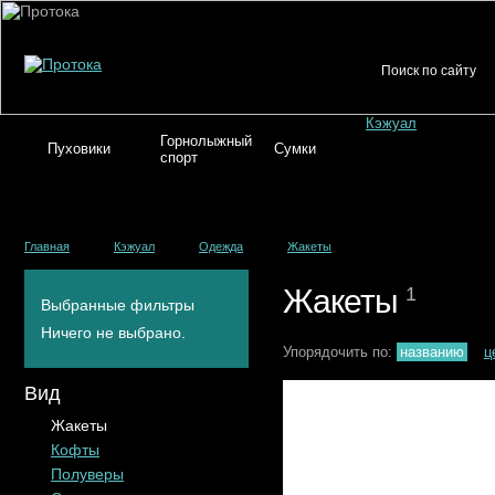
Кэжуал
Горнолыжный
Пуховики
Сумки
спорт
Главная
Кэжуал
Одежда
Жакеты
Жакеты
1
Выбранные фильтры
Ничего не выбрано.
Упорядочить по:
названию
ц
Вид
Жакеты
Кофты
Полуверы