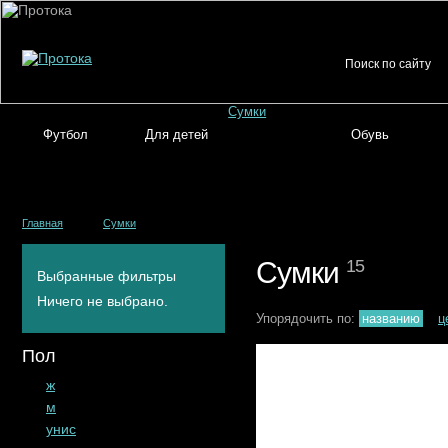
Сумки
Футбол
Для детей
Обувь
Главная
Сумки
Сумки
15
Выбранные фильтры
Ничего не выбрано.
Упорядочить по:
названию
ц
Пол
ж
м
унис