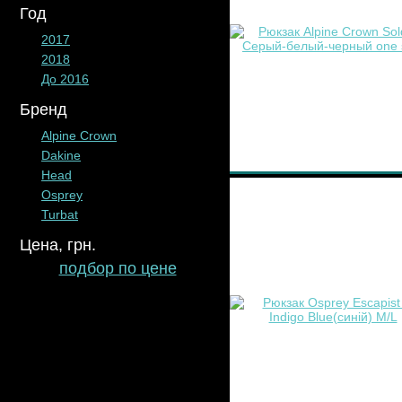
Год
2017
2018
До 2016
Бренд
Alpine Crown
Dakine
Head
Osprey
Turbat
Цена, грн.
подбор по цене