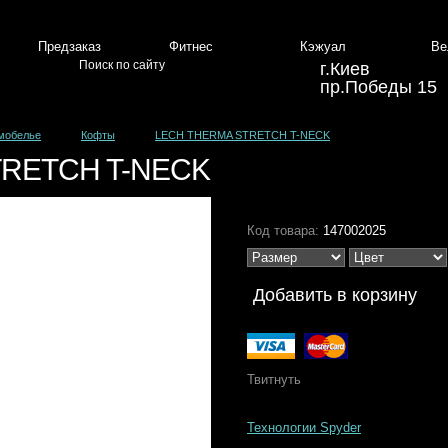
Предзаказ
Фитнес
Кэжуал
Ве
г.Киев
пр.Победы 15
мобелье
Кофты
LECH THERMA STRETCH T-NECK
TRETCH T-NECK
Код товара:
147002025
Твитнуть
Технологии Spyder