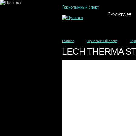
Горнолыжный спорт
Сноубординг
Главная
Горнолыжный спорт
Тер
LECH THERMA S