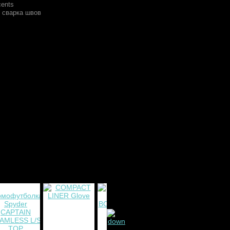
cents
 сварка швов