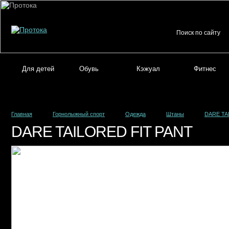
Для детей
Обувь
Кэжуал
Фитнес
Главная
Горнолыжный спорт
Одежда
Штаны
DARE TA
DARE TAILORED FIT PANT