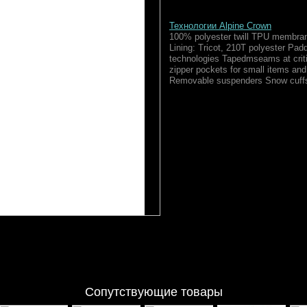
Технологии Alpine Crown
100% polyester twill TPU membra
Lining: Tricot, 210T polyester Pa
technologies Tapedmseams at criti
zipper pockets for small items an
Removable suspenders Snow cuff
Сопутствующие товары