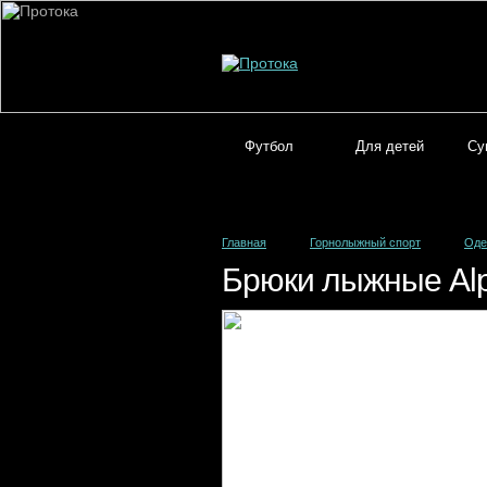
Футбол
Для детей
Су
Главная
Горнолыжный спорт
Оде
Брюки лыжные Alp