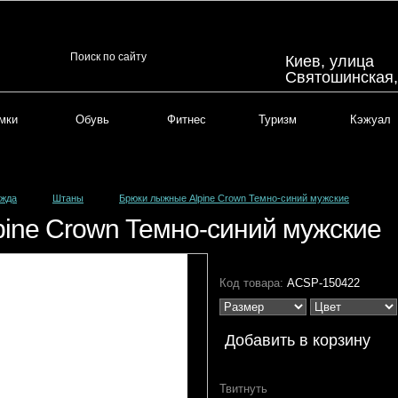
Киев, улица
Святошинская
мки
Обувь
Фитнес
Туризм
Кэжуал
жда
Штаны
Брюки лыжные Alpine Crown Темно-синий мужские
ine Crown Темно-синий мужские
Код товара:
ACSP-150422
Твитнуть