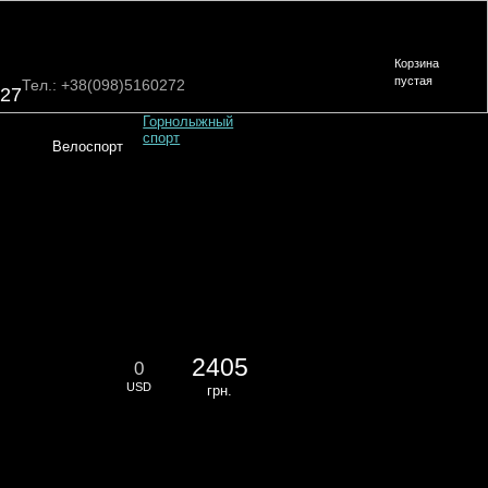
Корзина
пустая
Тел.: +38(098)5160272
,27
Горнолыжный
спорт
Велоспорт
2405
0
USD
грн.