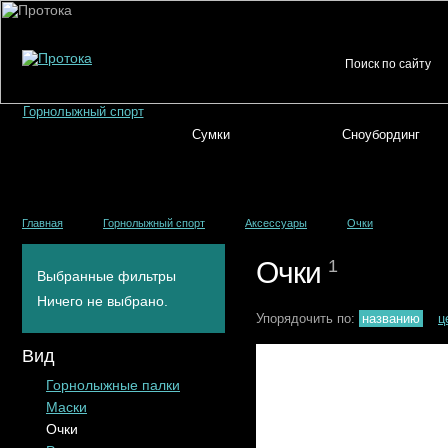
Горнолыжный спорт
Сумки
Сноубординг
Главная
Горнолыжный спорт
Аксессуары
Очки
Очки
1
Выбранные фильтры
Ничего не выбрано.
Упорядочить по:
названию
ц
Вид
Горнолыжные палки
Маски
Очки