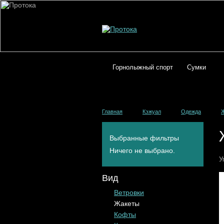
Горнолыжный спорт
Сумки
Главная
Кэжуал
Одежда
Выбранные фильтры
Ничего не выбрано.
У
Вид
Ветровки
Жакеты
Кофты