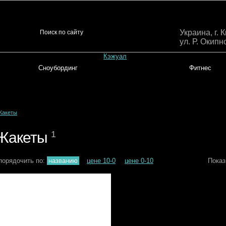
Украина, г. 
ул. Р. Окипн
Кэжуал
Сноубординг
Фитнес
Жакеты
Жакеты
1
порядочить по:
названию
цене 10-0
цене 0-10
Показ