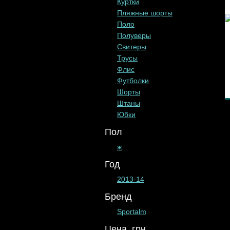
Куртки
Пляжные шорты
Поло
Полуверы
Свитеры
Трусы
Флис
Футболки
Шорты
Штаны
Юбки
Пол
ж
Год
2013-14
Бренд
Sportalm
Цена, грн.