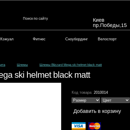
Киев
пр.Победы,15
Кэжуал
Фитнес
Сноубординг
Велоспорт
ита
Шлемы
Шлемы Blizzard Mega ski helmet black matt
a ski helmet black matt
Код товара:
2010014