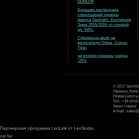
DUNLOP
Большая распродажа
горнолыжной одежды
бренда Sportalm. Коллекции
Зима 2015/2016 со скидкой
до -50%.
Спеціальна акція на
велосипеди Orbea, Cronus,
Titan
на вторую единицу скидка
-25%
© 2012 Sportsi
Украина, Киев
Режим работы: 
Тел.: +38 (044
Заказ товара: 
e-mail: sale
Партнерская программа LeoLink от LeoStudio
cat 5e