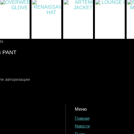
ts
4 PANT
ле авторизации
Меню
Главная
Новости
О нас