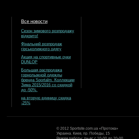
Все новости
Сезон зимового розпродажу
відкрито!
Фінальний розпродаж
гірськолижного одягу
Акция на спортивные очки
DUNLOP
Большая распродажа
горнолыжной одежды
бренда Sportalm. Коллекции
Зима 2015/2016 со скидкой
до -50%.
на вторую единицу скидка
-25%
© 2012 Sportsite.com.ua «Протока»
Украина. Киев, пр. Победы, 15
Режим работы: пн-вс с 10-00 до 20-00