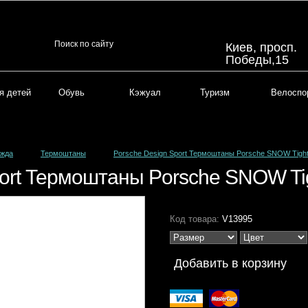
Киев, просп.
Победы,15
я детей
Обувь
Кэжуал
Туризм
Велоспо
жда
Термоштаны
Porsche Design Sport Термоштаны Porsche SNOW Tigh
port Термоштаны Porsche SNOW Ti
Код товара:
V13995