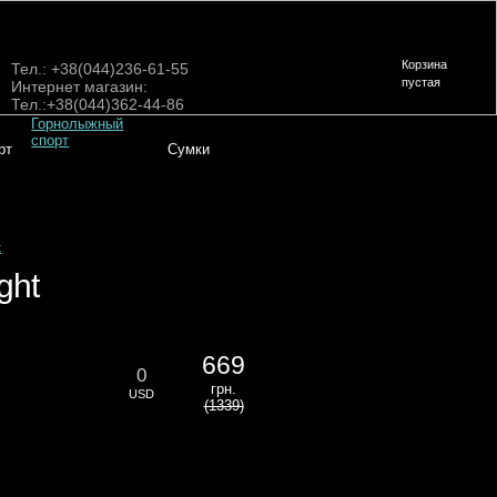
Корзина
Тел.: +38(044)236-61-55
пустая
Интернет магазин:
Тел.:+38(044)362-44-86
Горнолыжный
спорт
рт
Сумки
t
ght
669
0
грн.
USD
(1339)