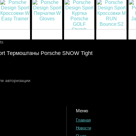
ts
ort Термоштаны Porsche SNOW Tight
ле авторизации
Меню
Главная
Новости
О нас