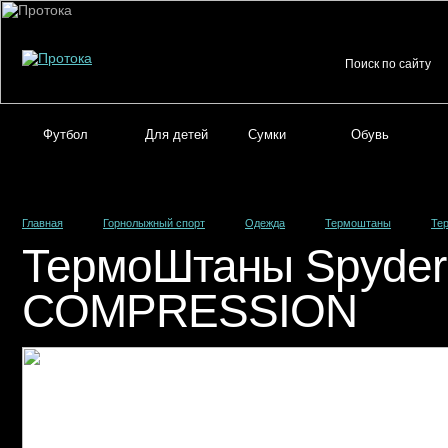
Футбол
Для детей
Сумки
Обувь
Главная
Горнолыжный спорт
Одежда
Термоштаны
Те
ТермоШтаны Spyde
COMPRESSION