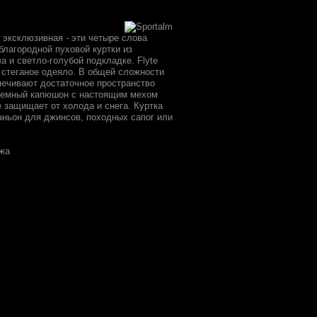
 эксклюзивная - эти четыре слова
благородной пуховой куртки из
а и светло-голубой подкладке. Flyte
 стеганое одеяло. В общей сложности
печивают достаточное пространство
ъемный капюшон с настоящим мехом
е защищает от холода и снега. Куртка
паньон для джинсов, походных сапог или
ожа