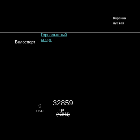
Корзина
пустая
Горнолыжный
спорт
Велоспорт
32859
0
грн.
USD
(46941)