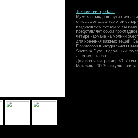
Технологии Sportalm
Мужская, модная, аутентичная и
описывают характер этой супер-
натурального кожаного материал
представляет собой прохладное
четыре кармана на молнии обес
для хранения важных вещей. С
Finnraccoon в натуральном цвет
Sportalm Flyte - идеальный ком
лыжных штанов.
Длина спинки: размер 50: 70 см.
Материал: 100% натуральная к