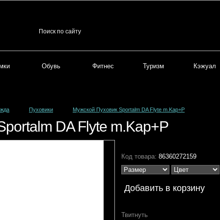
мки
Обувь
Фитнес
Туризм
Кэжуал
жда
Пуховики
Мужской Пуховик Sportalm DA Flyte m.Kap+P
portalm DA Flyte m.Kap+P
Код товара:
86360272159
Твитнуть