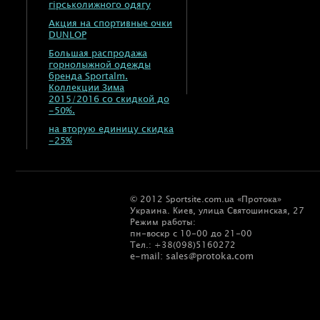
гірськолижного одягу
Акция на спортивные очки
DUNLOP
Большая распродажа
горнолыжной одежды
бренда Sportalm.
Коллекции Зима
2015/2016 со скидкой до
-50%.
на вторую единицу скидка
-25%
© 2012 Sportsite.com.ua «Протока»
Украина. Киев, улица Святошинская, 27
Режим работы:
пн-воскр с 10-00 до 21-00
Тел.: +38(098)5160272
e-mail: sales@protoka.com