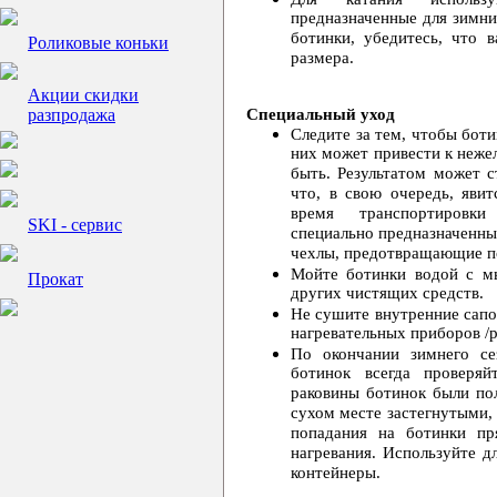
предназначенные для зимни
ботинки, убедитесь, что
Роликовые коньки
размера.
Акции cкидки
разпродажа
Специальный уход
Следите за тем, чтобы боти
них может привести к нежел
быть. Результатом может с
что, в свою очередь, яви
время транспортировки
SKI - сервис
специально предназначенны
чехлы, предотвращающие по
Мойте ботинки водой с мы
Прокат
других чистящих средств.
Не сушите внутренние сап
нагревательных приборов /р
По окончании зимнего се
ботинок всегда проверя
раковины ботинок были по
сухом месте застегнутыми,
попадания на ботинки пр
нагревания. Используйте д
контейнеры.