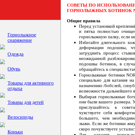
СОВЕТЫ ПО ИСПОЛЬЗОВАН
ГОРНОЛЫЖНЫХ БОТИНОК
Общие правила
Перед установкой креплений
и пятка полностью очищен
Горнолыжное
горнолыжную палку, если н
снаряжение
Избегайте длительного хо
деформации подошвы, чт
затруднить процесс стыко
Одежда
неожиданной разблокировк
подошвы ботинок, в случ
Обувь
обращайтесь к специалист
Горнолыжные ботинки
NO
специально для катания н
Товары для активного
назначению /бобслей, сноуб
отдыха
возможности дальнейшего в
Выбирая горнолыжные боти
они были вашего размера. 
Товары для детей
прислушайтесь к совета
чувствуете себя комфорт
Велосипеды
большего, чем необходим
лыжи. Если же ботинки жмут
скоро почувствуете усталост
Коньки
Для катания использу