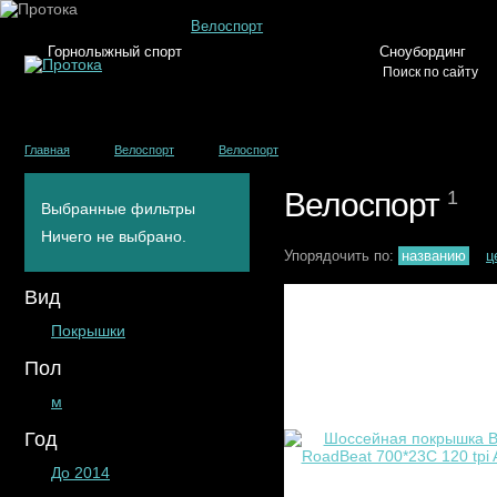
Велоспорт
Горнолыжный спорт
Сноубординг
Главная
Велоспорт
Велоспорт
Велоспорт
1
Выбранные фильтры
Ничего не выбрано.
Упорядочить по:
названию
ц
Вид
Покрышки
Пол
м
Год
До 2014